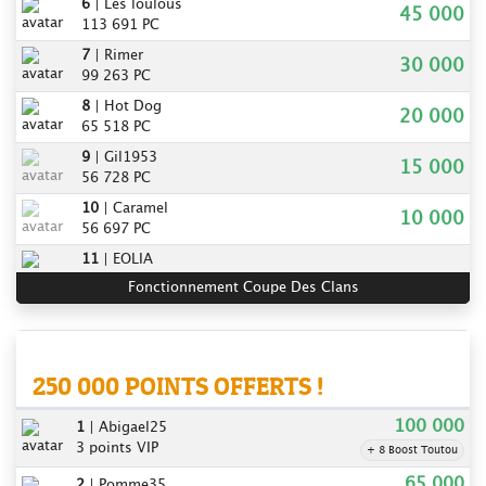
6
|
Les loulous
45 000
113 691 PC
7
|
Rimer
30 000
99 263 PC
8
|
Hot Dog
20 000
65 518 PC
9
|
Gil1953
15 000
56 728 PC
10
|
Caramel
10 000
56 697 PC
11
|
EOLIA
36 980 PC
Fonctionnement Coupe Des Clans
12
|
Saintamour
32 480 PC
TOP VALIDEUR
166:24:01
13
|
Bimba81clan
250 000 POINTS OFFERTS !
30 730 PC
14
|
WOUAF
100 000
1
| Abigael25
30 645 PC
3 points VIP
+ 8 Boost Toutou
15
|
Petitefleur
65 000
29 100 PC
2
| Pomme35