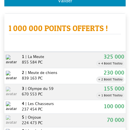
Valider
COUPE DES CLANS | DIMANCHE 20H
1 000 000 POINTS OFFERTS !
01
00
24
01
JOUR
HEURE
MINUTES
SECONDE
325 000
1
|
La Meute
855 584 PC
+ 4 Boost Toutou
230 000
2
|
Meute de chiens
839 163 PC
+ 2 Boost Toutou
155 000
3
|
Olympe du 59
670 553 PC
+ 1 Boost Toutou
4
|
Les Chasseurs
100 000
237 454 PC
5
|
Onjoue
70 000
224 473 PC